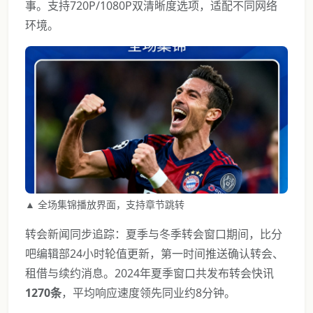
事。支持720P/1080P双清晰度选项，适配不同网络
环境。
▲ 全场集锦播放界面，支持章节跳转
转会新闻同步追踪：夏季与冬季转会窗口期间，比分
吧编辑部24小时轮值更新，第一时间推送确认转会、
租借与续约消息。2024年夏季窗口共发布转会快讯
1270条
，平均响应速度领先同业约8分钟。