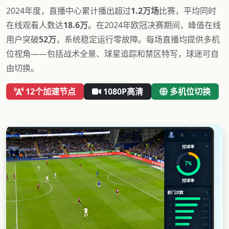
2024年度，直播中心累计播出超过
1.2万场
比赛，平均同时
在线观看人数达
18.6万
。在2024年欧冠决赛期间，峰值在线
用户突破
52万
，系统稳定运行零故障。每场直播均提供多机
位视角——包括战术全景、球星追踪和禁区特写，球迷可自
由切换。
12个加速节点
1080P高清
多机位切换