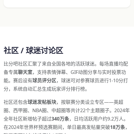
社区 / 球迷讨论区
比分吧社区汇聚了来自全国各地的活跃球迷。每场直播均配
备专属
聊天室
，支持表情弹幕、GIF动图分享与实时投票功
能。赛后设有
球员评分区
，球迷可对参赛球员进行1-10分打
分，系统自动汇总生成玩家评分排行榜。
社区还包含
球迷发帖板块
，按联赛分类设立专区——英超
圈、西甲圈、NBA圈、中超圈等共计22个主题圈子。2024年
全年社区新增帖子超过
340万条
，日均活跃用户约9.2万人。
在2024年世界杯预选赛期间，单日最高发帖量突破
18万条
，