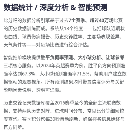
数据统计 / 深度分析 & 智能预测
比分吧的数据分析引擎基于过去
7个赛季、超过40万场
比赛
的历史数据训练而成。系统从18个维度——包括球队近期状
态曲线、球员伤病报告、历史交锋胜率、主客场表现差异、
天气条件等——对每场比赛进行综合评估。
智能推单模块提供
胜平负概率预测、大小球分析、让球参考
三项核心服务。以2024年英超赛季为例，胜平负方向预测准
确率达到67.3%，大小球预测准确率71.5%，帮助用户建立数
据驱动的观赛视角。所有预测结果均附带置信度评分与关键
影响因素说明，透明可追溯。
历史交锋记录数据库覆盖2016赛季至今的全部主流联赛数
据，支持两队历史对阵、进球时间分布、常见比分等细颗粒
度查询。赛季积分榜每30秒自动刷新，确保排名信息始终与
官方同步。