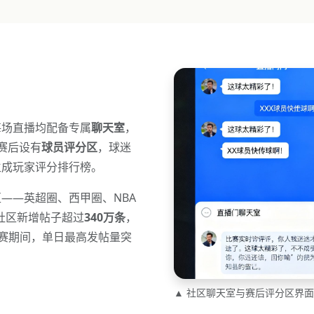
每场直播均配备专属
聊天室
，
赛后设有
球员评分区
，球迷
生成玩家评分排行榜。
——英超圈、西甲圈、NBA
年社区新增帖子超过
340万条
，
选赛期间，单日最高发帖量突
▲ 社区聊天室与赛后评分区界面