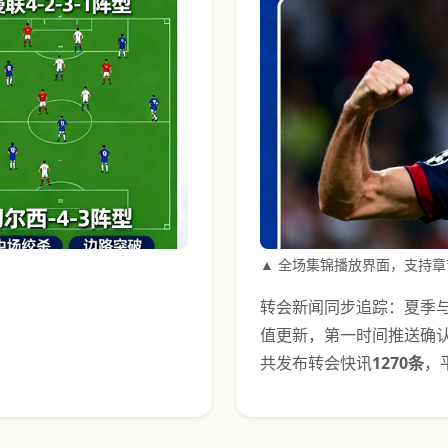
▲ 全场集锦播放界面，支持章
转会新闻同步追踪：夏季与
值更新，第一时间推送确认
共发布转会快讯
1270条
，