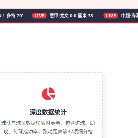
70'
LIVE
意甲·尤文 0:0 国米 33'
LIVE
中超·海港 2:0 申
深度数据统计
球队与球员数据榜实时更新，包含进球、助
攻、传球成功率、跑动距离等32项细分指