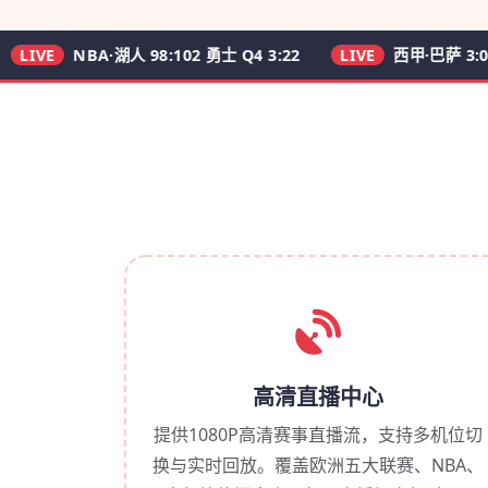
E
NBA·湖人 98:102 勇士 Q4 3:22
LIVE
西甲·巴萨 3:0 皇马 6
高清直播中心
提供1080P高清赛事直播流，支持多机位切
换与实时回放。覆盖欧洲五大联赛、NBA、