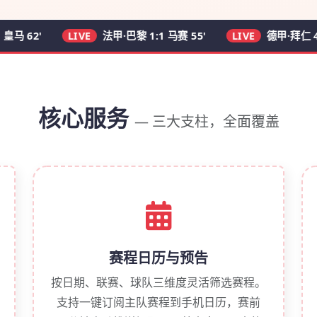
2'
LIVE
法甲·巴黎 1:1 马赛 55'
LIVE
德甲·拜仁 4:1 多特 
核心服务
— 三大支柱，全面覆盖
赛程日历与预告
按日期、联赛、球队三维度灵活筛选赛程。
支持一键订阅主队赛程到手机日历，赛前