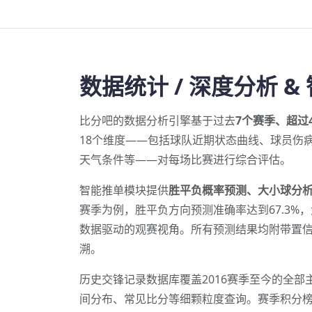
数据统计 / 深度分析 &
比分吧的数据分析引擎基于过去
7个赛季、超过
18个维度——包括球队近期状态曲线、球员伤
天气条件等——对每场比赛进行综合评估。
智能推单模块提供
胜平负概率预测、大小球分
赛季为例，胜平负方向预测准确率达到67.3%，
数据驱动的观赛视角。所有预测结果均附带置
溯。
历史交锋记录数据库覆盖2016赛季至今的全
间分布、常见比分等细颗粒度查询。赛季积分榜