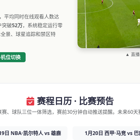
，平均同时在线观看人数达
户突破
52万
，系统稳定运行零
术全景、球星追踪和禁区特
▲ 直
多机位切换
赛程日历 · 比赛预告
联赛、球队三位一体筛选，赛前30分钟自动推送提醒。未来60天
19日 NBA·凯尔特人 vs 雄鹿
1月20日 西甲·马竞 vs 