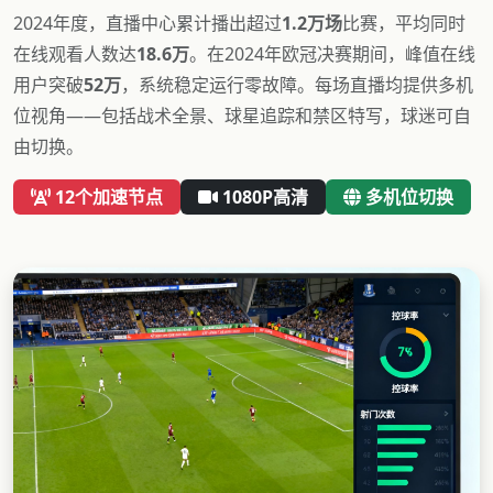
2024年度，直播中心累计播出超过
1.2万场
比赛，平均同时
在线观看人数达
18.6万
。在2024年欧冠决赛期间，峰值在线
用户突破
52万
，系统稳定运行零故障。每场直播均提供多机
位视角——包括战术全景、球星追踪和禁区特写，球迷可自
由切换。
12个加速节点
1080P高清
多机位切换