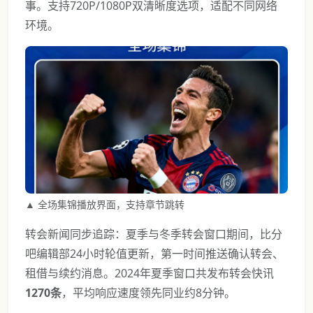
事。支持720P/1080P双清晰度选项，适配不同网络
环境。
▲ 全场集锦播放界面，支持章节跳转
转会新闻同步追踪：夏季与冬季转会窗口期间，比分
吧编辑部24小时轮值更新，第一时间推送确认转会、
租借与续约消息。2024年夏季窗口共发布转会快讯
1270条
，平均响应速度领先同业约8分钟。