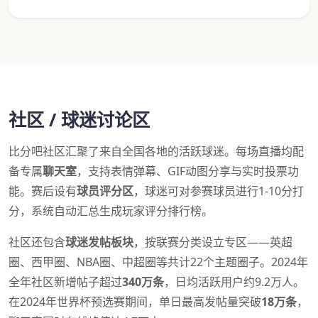
社区 / 球迷讨论区
比分吧社区汇聚了来自全国各地的活跃球迷。每场直播均配
备专属
聊天室
，支持表情弹幕、GIF动图分享与实时投票功
能。赛后设有
球员评分区
，球迷可对参赛球员进行1-10分打
分，系统自动汇总生成玩家评分排行榜。
社区还包含
球迷发帖板块
，按联赛分类设立专区——英超
圈、西甲圈、NBA圈、中超圈等共计22个主题圈子。2024年
全年社区新增帖子超过
340万条
，日均活跃用户约9.2万人。
在2024年世界杯预选赛期间，单日最高发帖量突破
18万条
，