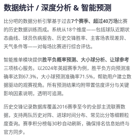
数据统计 / 深度分析 & 智能预测
比分吧的数据分析引擎基于过去
7个赛季、超过40万场
比赛
的历史数据训练而成。系统从18个维度——包括球队近期状
态曲线、球员伤病报告、历史交锋胜率、主客场表现差异、
天气条件等——对每场比赛进行综合评估。
智能推单模块提供
胜平负概率预测、大小球分析、让球参考
三项核心服务。以2024年英超赛季为例，胜平负方向预测准
确率达到67.3%，大小球预测准确率71.5%，帮助用户建立数
据驱动的观赛视角。所有预测结果均附带置信度评分与关键
影响因素说明，透明可追溯。
历史交锋记录数据库覆盖2016赛季至今的全部主流联赛数
据，支持两队历史对阵、进球时间分布、常见比分等细颗粒
度查询。赛季积分榜每30秒自动刷新，确保排名信息始终与
官方同步。