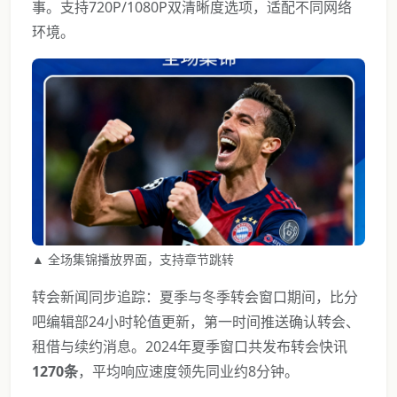
事。支持720P/1080P双清晰度选项，适配不同网络
环境。
▲ 全场集锦播放界面，支持章节跳转
转会新闻同步追踪：夏季与冬季转会窗口期间，比分
吧编辑部24小时轮值更新，第一时间推送确认转会、
租借与续约消息。2024年夏季窗口共发布转会快讯
1270条
，平均响应速度领先同业约8分钟。