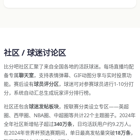
社区 / 球迷讨论区
比分吧社区汇聚了来自全国各地的活跃球迷。每场直播均配
备专属
聊天室
，支持表情弹幕、GIF动图分享与实时投票功
能。赛后设有
球员评分区
，球迷可对参赛球员进行1-10分打
分，系统自动汇总生成玩家评分排行榜。
社区还包含
球迷发帖板块
，按联赛分类设立专区——英超
圈、西甲圈、NBA圈、中超圈等共计22个主题圈子。2024年
全年社区新增帖子超过
340万条
，日均活跃用户约9.2万人。
在2024年世界杯预选赛期间，单日最高发帖量突破
18万条
，