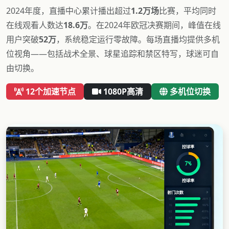
2024年度，直播中心累计播出超过
1.2万场
比赛，平均同时
在线观看人数达
18.6万
。在2024年欧冠决赛期间，峰值在线
用户突破
52万
，系统稳定运行零故障。每场直播均提供多机
位视角——包括战术全景、球星追踪和禁区特写，球迷可自
由切换。
12个加速节点
1080P高清
多机位切换