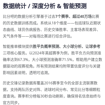
数据统计 / 深度分析 & 智能预测
比分吧的数据分析引擎基于过去
7个赛季、超过40万场
比赛
的历史数据训练而成。系统从18个维度——包括球队近期状
态曲线、球员伤病报告、历史交锋胜率、主客场表现差异、
天气条件等——对每场比赛进行综合评估。
智能推单模块提供
胜平负概率预测、大小球分析、让球参考
三项核心服务。以2024年英超赛季为例，胜平负方向预测准
确率达到67.3%，大小球预测准确率71.5%，帮助用户建立数
据驱动的观赛视角。所有预测结果均附带置信度评分与关键
影响因素说明，透明可追溯。
历史交锋记录数据库覆盖2016赛季至今的全部主流联赛数
据，支持两队历史对阵、进球时间分布、常见比分等细颗粒
度查询。赛季积分榜每30秒自动刷新，确保排名信息始终与
官方同步。