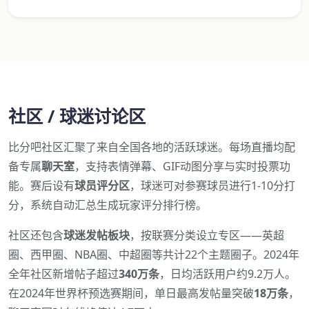
社区 / 球迷讨论区
比分吧社区汇聚了来自全国各地的活跃球迷。每场直播均配
备专属
聊天室
，支持表情弹幕、GIF动图分享与实时投票功
能。赛后设有
球员评分区
，球迷可对参赛球员进行1-10分打
分，系统自动汇总生成玩家评分排行榜。
社区还包含
球迷发帖板块
，按联赛分类设立专区——英超
圈、西甲圈、NBA圈、中超圈等共计22个主题圈子。2024年
全年社区新增帖子超过
340万条
，日均活跃用户约9.2万人。
在2024年世界杯预选赛期间，单日最高发帖量突破
18万条
，