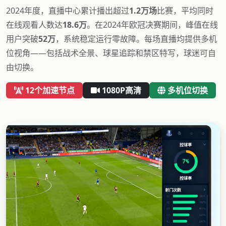
2024年度，直播中心累计播出超过
1.2万场
比赛，平均同时
在线观看人数达
18.6万
。在2024年欧冠决赛期间，峰值在线
用户突破
52万
，系统稳定运行零故障。每场直播均提供多机
位视角——包括战术全景、球星追踪和禁区特写，球迷可自
由切换。
12个加速节点
1080P高清
多机位切换