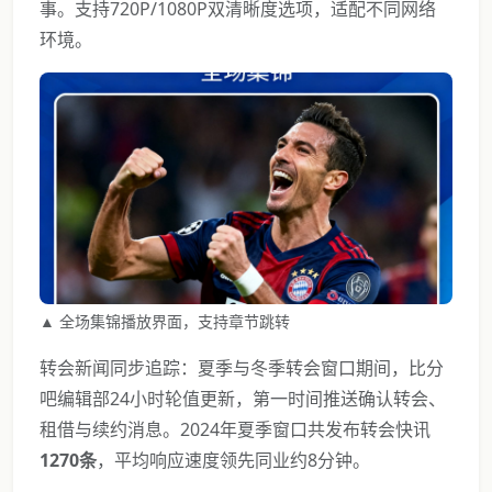
事。支持720P/1080P双清晰度选项，适配不同网络
环境。
▲ 全场集锦播放界面，支持章节跳转
转会新闻同步追踪：夏季与冬季转会窗口期间，比分
吧编辑部24小时轮值更新，第一时间推送确认转会、
租借与续约消息。2024年夏季窗口共发布转会快讯
1270条
，平均响应速度领先同业约8分钟。