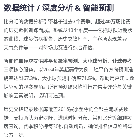
数据统计 / 深度分析 & 智能预测
比分吧的数据分析引擎基于过去
7个赛季、超过40万场
比赛
的历史数据训练而成。系统从18个维度——包括球队近期状
态曲线、球员伤病报告、历史交锋胜率、主客场表现差异、
天气条件等——对每场比赛进行综合评估。
智能推单模块提供
胜平负概率预测、大小球分析、让球参考
三项核心服务。以2024年英超赛季为例，胜平负方向预测准
确率达到67.3%，大小球预测准确率71.5%，帮助用户建立数
据驱动的观赛视角。所有预测结果均附带置信度评分与关键
影响因素说明，透明可追溯。
历史交锋记录数据库覆盖2016赛季至今的全部主流联赛数
据，支持两队历史对阵、进球时间分布、常见比分等细颗粒
度查询。赛季积分榜每30秒自动刷新，确保排名信息始终与
官方同步。