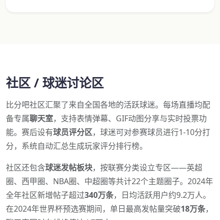
社区 / 球迷讨论区
比分吧社区汇聚了来自全国各地的活跃球迷。每场直播均配
备专属
聊天室
，支持表情弹幕、GIF动图分享与实时投票功
能。赛后设有
球员评分区
，球迷可对参赛球员进行1-10分打
分，系统自动汇总生成玩家评分排行榜。
社区还包含
球迷发帖板块
，按联赛分类设立专区——英超
圈、西甲圈、NBA圈、中超圈等共计22个主题圈子。2024年
全年社区新增帖子超过
340万条
，日均活跃用户约9.2万人。
在2024年世界杯预选赛期间，单日最高发帖量突破
18万条
，