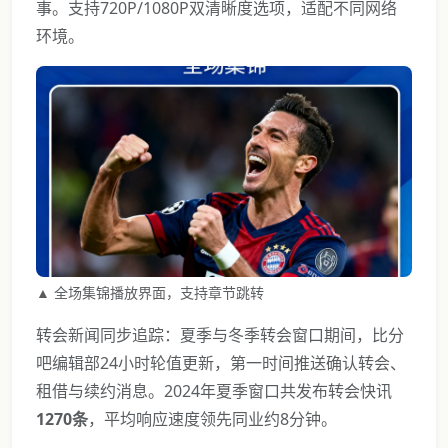
事。支持720P/1080P双清晰度选项，适配不同网络
环境。
▲ 全场集锦播放界面，支持章节跳转
转会新闻同步追踪：夏季与冬季转会窗口期间，比分
吧编辑部24小时轮值更新，第一时间推送确认转会、
租借与续约消息。2024年夏季窗口共发布转会快讯
1270条
，平均响应速度领先同业约8分钟。