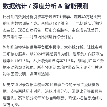
数据统计 / 深度分析 & 智能预测
比分吧的数据分析引擎基于过去
7个赛季、超过40万场
比赛
的历史数据训练而成。系统从18个维度——包括球队近期状
态曲线、球员伤病报告、历史交锋胜率、主客场表现差异、
天气条件等——对每场比赛进行综合评估。
智能推单模块提供
胜平负概率预测、大小球分析、让球参考
三项核心服务。以2024年英超赛季为例，胜平负方向预测准
确率达到67.3%，大小球预测准确率71.5%，帮助用户建立数
据驱动的观赛视角。所有预测结果均附带置信度评分与关键
影响因素说明，透明可追溯。
历史交锋记录数据库覆盖2016赛季至今的全部主流联赛数
据，支持两队历史对阵、进球时间分布、常见比分等细颗粒
度查询。赛季积分榜每30秒自动刷新，确保排名信息始终与
官方同步。