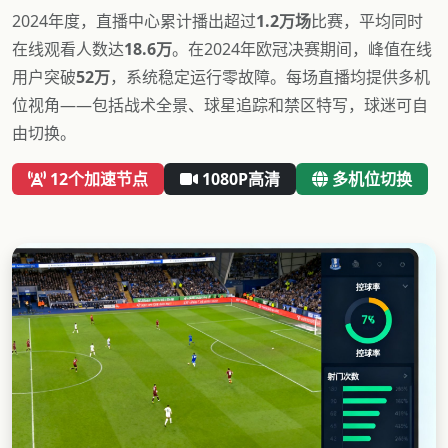
2024年度，直播中心累计播出超过
1.2万场
比赛，平均同时
在线观看人数达
18.6万
。在2024年欧冠决赛期间，峰值在线
用户突破
52万
，系统稳定运行零故障。每场直播均提供多机
位视角——包括战术全景、球星追踪和禁区特写，球迷可自
由切换。
12个加速节点
1080P高清
多机位切换