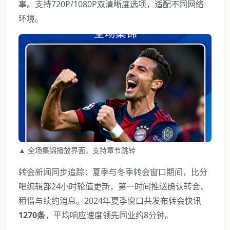
事。支持720P/1080P双清晰度选项，适配不同网络
环境。
▲ 全场集锦播放界面，支持章节跳转
转会新闻同步追踪：夏季与冬季转会窗口期间，比分
吧编辑部24小时轮值更新，第一时间推送确认转会、
租借与续约消息。2024年夏季窗口共发布转会快讯
1270条
，平均响应速度领先同业约8分钟。