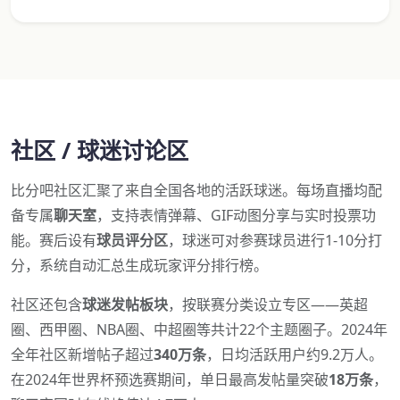
社区 / 球迷讨论区
比分吧社区汇聚了来自全国各地的活跃球迷。每场直播均配
备专属
聊天室
，支持表情弹幕、GIF动图分享与实时投票功
能。赛后设有
球员评分区
，球迷可对参赛球员进行1-10分打
分，系统自动汇总生成玩家评分排行榜。
社区还包含
球迷发帖板块
，按联赛分类设立专区——英超
圈、西甲圈、NBA圈、中超圈等共计22个主题圈子。2024年
全年社区新增帖子超过
340万条
，日均活跃用户约9.2万人。
在2024年世界杯预选赛期间，单日最高发帖量突破
18万条
，