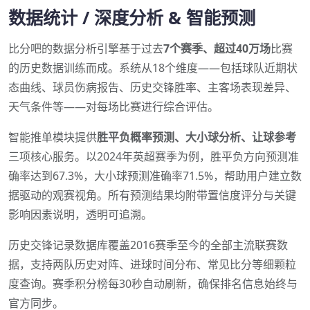
数据统计 / 深度分析 & 智能预测
比分吧的数据分析引擎基于过去
7个赛季、超过40万场
比赛
的历史数据训练而成。系统从18个维度——包括球队近期状
态曲线、球员伤病报告、历史交锋胜率、主客场表现差异、
天气条件等——对每场比赛进行综合评估。
智能推单模块提供
胜平负概率预测、大小球分析、让球参考
三项核心服务。以2024年英超赛季为例，胜平负方向预测准
确率达到67.3%，大小球预测准确率71.5%，帮助用户建立数
据驱动的观赛视角。所有预测结果均附带置信度评分与关键
影响因素说明，透明可追溯。
历史交锋记录数据库覆盖2016赛季至今的全部主流联赛数
据，支持两队历史对阵、进球时间分布、常见比分等细颗粒
度查询。赛季积分榜每30秒自动刷新，确保排名信息始终与
官方同步。