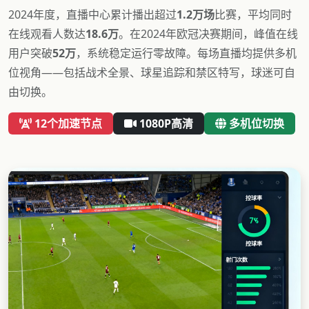
2024年度，直播中心累计播出超过
1.2万场
比赛，平均同时
在线观看人数达
18.6万
。在2024年欧冠决赛期间，峰值在线
用户突破
52万
，系统稳定运行零故障。每场直播均提供多机
位视角——包括战术全景、球星追踪和禁区特写，球迷可自
由切换。
12个加速节点
1080P高清
多机位切换