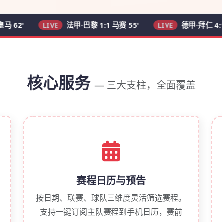
LIVE
法甲·巴黎 1:1 马赛 55'
LIVE
德甲·拜仁 4:1 多特 7
核心服务
— 三大支柱，全面覆盖
赛程日历与预告
按日期、联赛、球队三维度灵活筛选赛程。
支持一键订阅主队赛程到手机日历，赛前