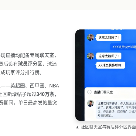
每场直播均配备专属
聊天室
，
赛后设有
球员评分区
，球迷
生成玩家评分排行榜。
——英超圈、西甲圈、NBA
年社区新增帖子超过
340万条
，
选赛期间，单日最高发帖量突
▲ 社区聊天室与赛后评分区界面