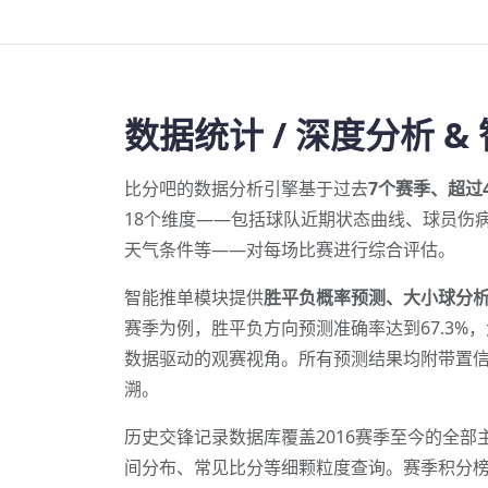
数据统计 / 深度分析 &
比分吧的数据分析引擎基于过去
7个赛季、超过
18个维度——包括球队近期状态曲线、球员伤
天气条件等——对每场比赛进行综合评估。
智能推单模块提供
胜平负概率预测、大小球分
赛季为例，胜平负方向预测准确率达到67.3%，
数据驱动的观赛视角。所有预测结果均附带置
溯。
历史交锋记录数据库覆盖2016赛季至今的全
间分布、常见比分等细颗粒度查询。赛季积分榜