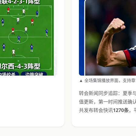
▲ 全场集锦播放界面，支持章
转会新闻同步追踪：夏季与
值更新，第一时间推送确认
共发布转会快讯
1270条
，