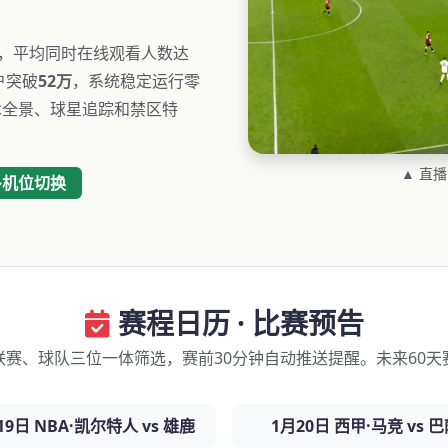
，平均同时在线观看人数达
户突破
52万
，系统稳定运行零
术全景、球星追踪和禁区特
▲ 直
多机位切换
赛程日历 · 比赛预告
联赛、球队三位一体筛选，赛前30分钟自动推送提醒。未来60天
19日 NBA·凯尔特人 vs 雄鹿
1月20日 西甲·马竞 vs 