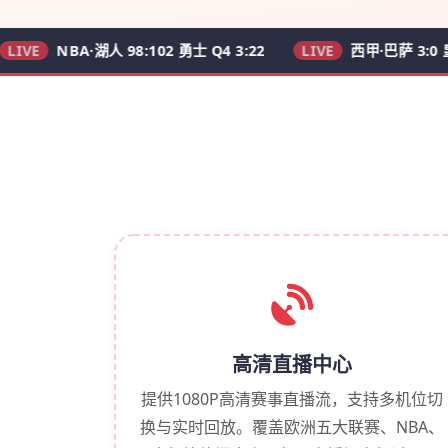
NBA·湖人 98:102 勇士 Q4 3:22
LIVE
西甲·巴萨 3:0 皇马 62'
高清直播中心
提供1080P高清赛事直播流，支持多机位切
换与实时回放。覆盖欧洲五大联赛、NBA、