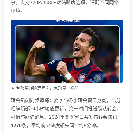
事。支持720P/1080P双清晰度选项，适配不同网络
环境。
▲ 全场集锦播放界面，支持章节跳转
转会新闻同步追踪：夏季与冬季转会窗口期间，比分
吧编辑部24小时轮值更新，第一时间推送确认转会、
租借与续约消息。2024年夏季窗口共发布转会快讯
1270条
，平均响应速度领先同业约8分钟。