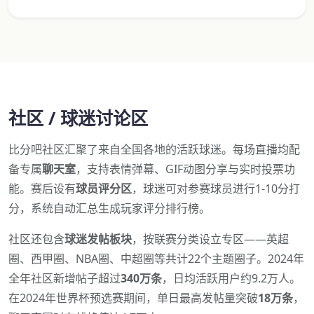
社区 / 球迷讨论区
比分吧社区汇聚了来自全国各地的活跃球迷。每场直播均配
备专属
聊天室
，支持表情弹幕、GIF动图分享与实时投票功
能。赛后设有
球员评分区
，球迷可对参赛球员进行1-10分打
分，系统自动汇总生成玩家评分排行榜。
社区还包含
球迷发帖板块
，按联赛分类设立专区——英超
圈、西甲圈、NBA圈、中超圈等共计22个主题圈子。2024年
全年社区新增帖子超过
340万条
，日均活跃用户约9.2万人。
在2024年世界杯预选赛期间，单日最高发帖量突破
18万条
，