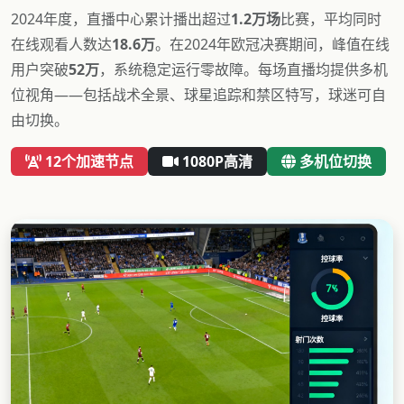
2024年度，直播中心累计播出超过
1.2万场
比赛，平均同时
在线观看人数达
18.6万
。在2024年欧冠决赛期间，峰值在线
用户突破
52万
，系统稳定运行零故障。每场直播均提供多机
位视角——包括战术全景、球星追踪和禁区特写，球迷可自
由切换。
12个加速节点
1080P高清
多机位切换