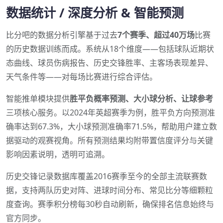
数据统计 / 深度分析 & 智能预测
比分吧的数据分析引擎基于过去
7个赛季、超过40万场
比赛
的历史数据训练而成。系统从18个维度——包括球队近期状
态曲线、球员伤病报告、历史交锋胜率、主客场表现差异、
天气条件等——对每场比赛进行综合评估。
智能推单模块提供
胜平负概率预测、大小球分析、让球参考
三项核心服务。以2024年英超赛季为例，胜平负方向预测准
确率达到67.3%，大小球预测准确率71.5%，帮助用户建立数
据驱动的观赛视角。所有预测结果均附带置信度评分与关键
影响因素说明，透明可追溯。
历史交锋记录数据库覆盖2016赛季至今的全部主流联赛数
据，支持两队历史对阵、进球时间分布、常见比分等细颗粒
度查询。赛季积分榜每30秒自动刷新，确保排名信息始终与
官方同步。