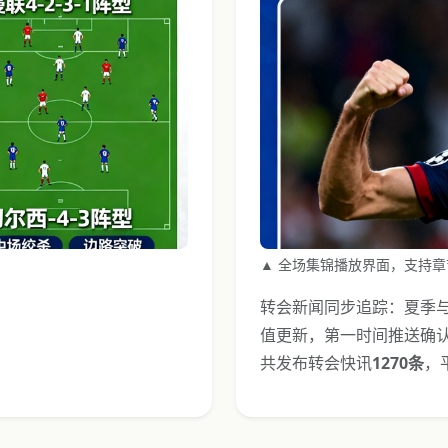
▲ 全场集锦播放界面，支持章
转会新闻同步追踪：夏季与
值更新，第一时间推送确认
共发布转会快讯
1270条
，