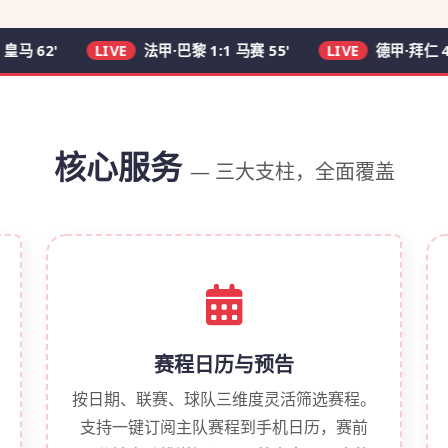
'
LIVE
法甲·巴黎 1:1 马赛 55'
LIVE
德甲·拜仁 4:1 多特 
核心服务
— 三大支柱，全面覆盖
赛程日历与预告
按日期、联赛、球队三维度灵活筛选赛程。
支持一键订阅主队赛程到手机日历，赛前