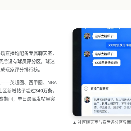
每场直播均配备专属
聊天室
，
赛后设有
球员评分区
，球迷
生成玩家评分排行榜。
——英超圈、西甲圈、NBA
年社区新增帖子超过
340万条
，
选赛期间，单日最高发帖量突
▲ 社区聊天室与赛后评分区界面