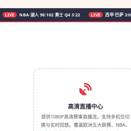
E
NBA·湖人 98:102 勇士 Q4 3:22
LIVE
西甲·巴萨 3:0 皇马 62
高清直播中心
提供1080P高清赛事直播流，支持多机位切
换与实时回放。覆盖欧洲五大联赛、NBA、