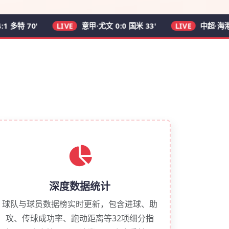
70'
LIVE
意甲·尤文 0:0 国米 33'
LIVE
中超·海港 2:0 申
深度数据统计
球队与球员数据榜实时更新，包含进球、助
攻、传球成功率、跑动距离等32项细分指