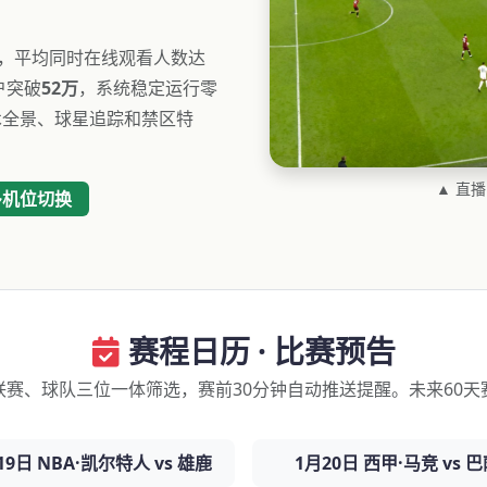
，平均同时在线观看人数达
户突破
52万
，系统稳定运行零
术全景、球星追踪和禁区特
▲ 直
多机位切换
赛程日历 · 比赛预告
联赛、球队三位一体筛选，赛前30分钟自动推送提醒。未来60天
19日 NBA·凯尔特人 vs 雄鹿
1月20日 西甲·马竞 vs 