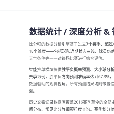
数据统计 / 深度分析 &
比分吧的数据分析引擎基于过去
7个赛季、超过
18个维度——包括球队近期状态曲线、球员伤
天气条件等——对每场比赛进行综合评估。
智能推单模块提供
胜平负概率预测、大小球分
赛季为例，胜平负方向预测准确率达到67.3%，
数据驱动的观赛视角。所有预测结果均附带置
溯。
历史交锋记录数据库覆盖2016赛季至今的全
间分布、常见比分等细颗粒度查询。赛季积分榜